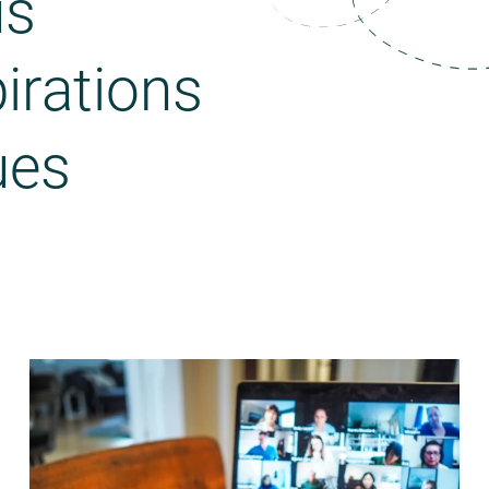
us
irations
ues