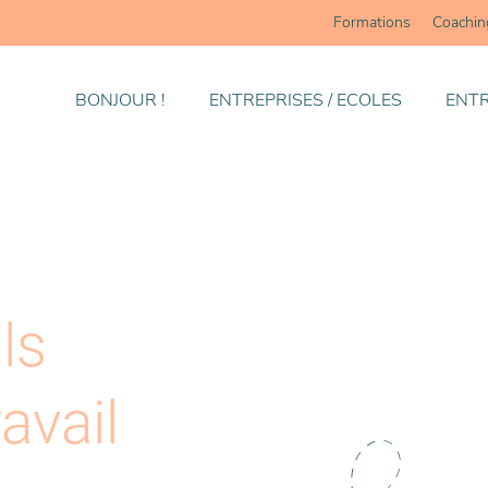
Formations
Coachin
BONJOUR !
ENTREPRISES / ECOLES
ENTR
ls
ravail