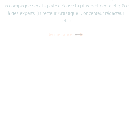
accompagne vers la piste créative la plus pertinente et grâce
à des experts (Directeur Artistique, Concepteur rédacteur,
etc.)
Je me lance
Frugalisation, MVP,
priorisation
Pour concevoir intelligemment et voir grand
Le plus difficile dans la conception d’un produit ou service :
savoir où commencer et ce qui est le plus important.