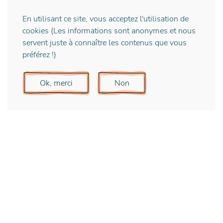
la
projet, posez les bases d’un
En utilisant ce site, vous acceptez l'utilisation de
avenir durable pour votre
cookies (Les informations sont anonymes et nous
entreprise.
servent juste à connaître les contenus que vous
préférez !)
J’ose me lancer !
Ok, merci
Non