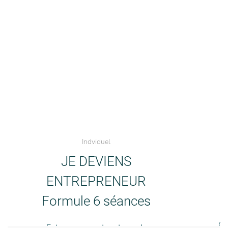
Indviduel
JE DEVIENS
ENTREPRENEUR
Formule 6 séances
Ch
Entrepreneurs et porteurs de