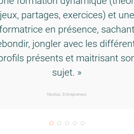
« C’est génial le photolangage,
ourquoi tous les profs ne sont p
formés à cela ?! »
Eva, étudiante, Ynov Aix en Provence