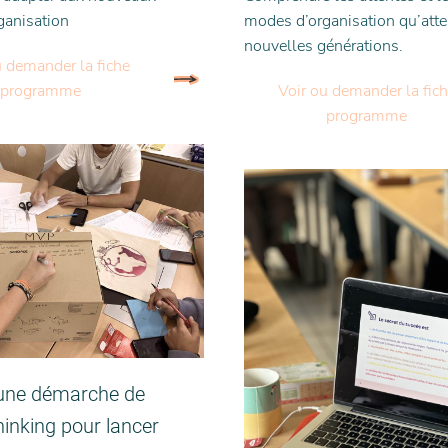
ganisation
modes d’organisation qu’atte
nouvelles générations.
u demander la fiche
programme
Voir ou demander la fic
programme
une démarche de
inking pour lancer