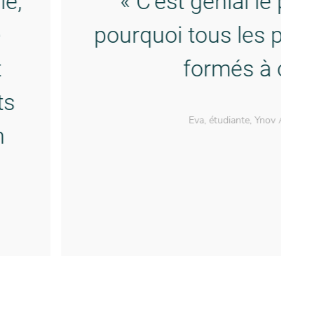
« Belle formation ou
as
mettre à l’aise, acc
introspections et les 
participants
Rémy, entrepreneur