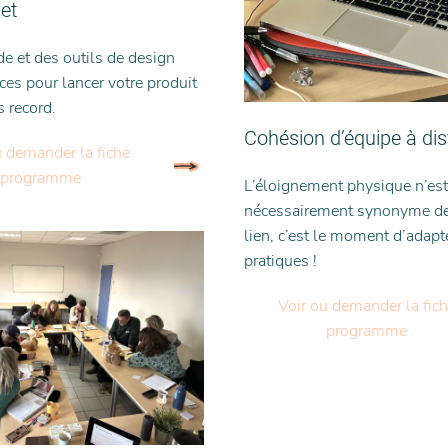
jet
 et des outils de design
aces pour lancer votre produit
s record.
Cohésion d’équipe à di
u demander la fiche
programme
L’éloignement physique n’est
nécessairement synonyme de
lien, c’est le moment d’adapt
pratiques !
Voir ou demander la fic
programme