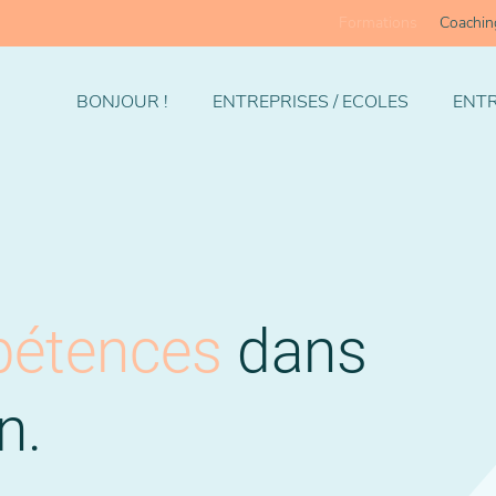
Formations
Coachin
BONJOUR !
ENTREPRISES / ECOLES
ENTR
étences
dans
n.